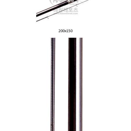
200x150