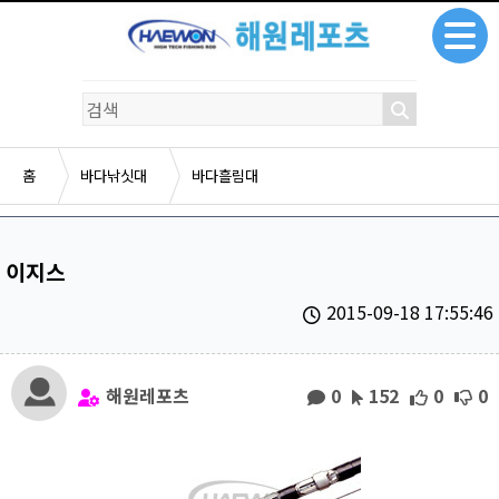
홈
바다낚싯대
바다흘림대
이지스
2015-09-18 17:55:46
해원레포츠
0
152
0
0