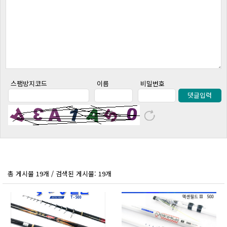
스팸방지코드
이름
비밀번호
댓글입력
총 게시물 19개 / 검색된 게시물: 19개