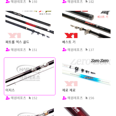
해원레포츠
193
해원레포츠
182
15.09.18
15.09.18
패트롤 엑스 골드
베스트 기
해원레포츠
151
해원레포츠
137
15.09.18
15.09.18
이지스
제로 제로
해원레포츠
152
해원레포츠
156
15.09.18
15.09.18